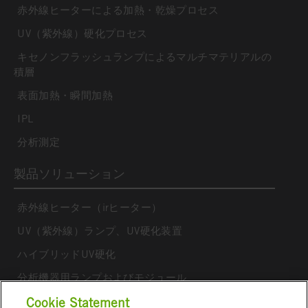
赤外線ヒーターによる加熱・乾燥プロセス
UV（紫外線）硬化プロセス
キセノンフラッシュランプによるマルチマテリアルの
積層
表面加熱・瞬間加熱
IPL
分析測定
製品ソリューション
赤外線ヒーター（irヒーター）
UV（紫外線）ランプ、UV硬化装置
ハイブリッドUV硬化
分析機器用ランプおよびモジュール
Cookie Statement
アークランプ、フラッシュランプ