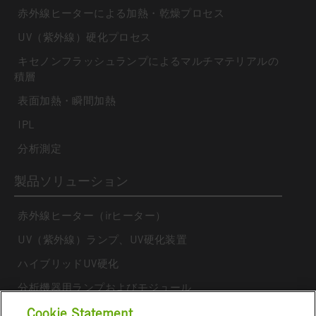
赤外線ヒーターによる加熱・乾燥プロセス
UV（紫外線）硬化プロセス
キセノンフラッシュランプによるマルチマテリアルの
積層
表面加熱・瞬間加熱
IPL
分析測定
製品ソリューション
赤外線ヒーター（irヒーター）
UV（紫外線）ランプ、UV硬化装置
ハイブリッドUV硬化
分析機器用ランプおよびモジュール
アークランプ、フラッシュランプ
Cookie Statement