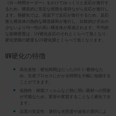
（分～時間オーダー）をかけてゆっくりと反応が進行す
るため、構造的に安定な状態を保持ながら反応が進行し
ます。熱硬化では、高温下で反応が進行するため、反応
後も構造体の熱的な構造緩和が進行し、比較的ひずみの
少ないより均一性の高い構造体が形成されます。平均的
な架橋密度は、UV硬化反応のそれとくらべて低くなり、
硬化塗膜の硬度もUV硬化膜とくらべて低くなります。
UV硬化の特徴
高生産性：
硬化時間はたったの0.1~数秒なた
め、生産プロセスにかかる時間を大幅に短縮する
ことができます。
低熱性：
樹脂フィルムなど熱に弱い基材への照射
が可能なため、変形や変質することなく硬化でき
ます。
品質の安定性：
適切な光照度や波長の選択によ