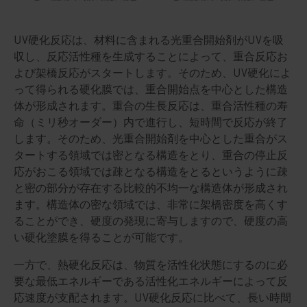
UV硬化反応は、材料に含まれる光重合開始剤がUVを吸
収し、反応活性種を生成することによって、重合反応お
よび架橋反応がスタートします。そのため、UV硬化によ
って得られる硬化膜では、重合開始点を中心とした構造
体が形成されます。重合の生長反応は、重合活性種の寿
命（ミリ秒オーダー）内で進行し、短時間で反応が終了
します。そのため、光重合開始剤を中心とした重合がス
タートする領域では密となる構造をとり、重合の停止反
応がおこる領域では疎となる構造をとるというように疎
と密の部分が存在する比較的不均一な構造体が形成され
ます。構造体の密な領域では、非常に架橋密度を高くす
ることができ、硬度の発現に寄与しますので、硬度の高
い硬化塗膜を得ることが可能です。
一方で、熱硬化反応は、物質を活性化状態にするのに必
要な最低エネルギーである活性化エネルギーによって反
応速度が支配されます。UV硬化反応に比べて、長い時間