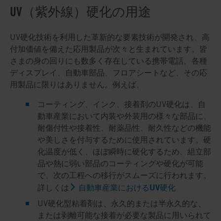
UV（紫外線）硬化の用途
UV硬化技術を利用した革新的な要素技術が開発され、高
付加価値を備えた応用製品が次々と生まれています。皆
さまの身の回りにも数多く存在している携帯電話、各種
ディスプレイ、自動車部品、フロアシートなど、その応
用製品に限りはありません。例えば、
コーティング、インク、接着剤のUV硬化は、自
動車産業において内装や外装用の様々な部品に、
耐傷付性や接着性、耐薬品性、耐久性などの機能
や美しさを付与するために使用されています。硬
化温度が低く、ほぼ瞬時に硬化するため、組立部
品や熱に弱い部品のコーティングや硬化が可能
で、次の工程への移行がスムーズに行われます。
自動車産業におけるUV硬化
詳しくは
UV硬化型粘着剤は、永久的または半永久的な、
または剥離可能な接着が必要な製品に用いられて