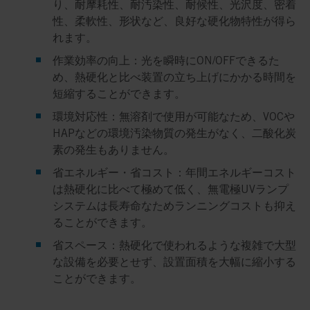
り、耐摩耗性、耐汚染性、耐候性、光沢度、密着
性、柔軟性、形状など、良好な硬化物特性が得ら
れます。
作業効率の向上：
光を瞬時にON/OFFできるた
め、熱硬化と比べ装置の立ち上げにかかる時間を
短縮することができます。
環境対応性：
無溶剤で使用が可能なため、VOCや
HAPなどの環境汚染物質の発生がなく、二酸化炭
素の発生もありません。
省エネルギー・省コスト：
年間エネルギーコスト
は熱硬化に比べて極めて低く、無電極UVランプ
システムは長寿命なためランニングコストも抑え
ることができます。
省スペース：
熱硬化で使われるような複雑で大型
な設備を必要とせず、設置面積を大幅に縮小する
ことができます。