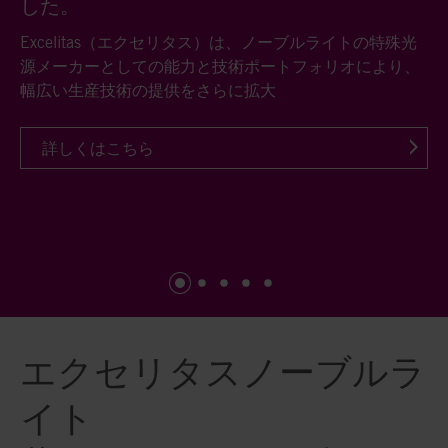
した。
れません！
した。
ス技術の専門家として、常に新しいUV硬化技術の応用に
紫外線（UV）、赤外線（IR）、フラッシュの光は、環境
BlueLight® Flashシステムは、飲料水用ペットボトルの
紫外線（UV）、赤外線（IR）、フラッシュの光は、環境
チャレンジし、お客様のモノづくりに理想的なUV硬化プ
やカーボンフットプリント、緑の未来に貢献していま
キャップなど、液体や粘性のある食品包装を表面を殺菌
やカーボンフットプリント、緑の未来に貢献していま
Excelitas（エクセリタス）は、ノーブルライトの特殊光
赤外線ブース－ターは製品を適切な温度に急速に上げる
Excelitas（エクセリタス）は、ノーブルライトの特殊光
ロセスを実現しています。
す。
します。
す。
源メーカーとしての能力と技術ポートフォリオにより、
ことができます。既存の乾燥炉の前に赤外線ブースター
源メーカーとしての能力と技術ポートフォリオにより、
幅広い生産技術の提供をさらに拡大
を取り付けることで、乾燥時間を最大半分にまで短縮
幅広い生産技術の提供をさらに拡大
し、乾燥後の製品品質の向上に役立っています。
詳しくはこちら
詳しくはこちら
詳しくはこちら
詳しくはこちら
詳しくはこちら
詳しくはこちら
詳しくはこちら
エクセリタスノーブルラ
イト