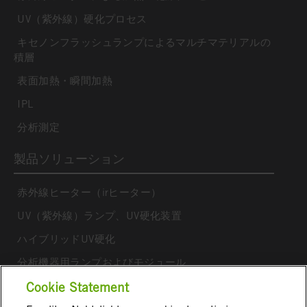
UV（紫外線）硬化プロセス
キセノンフラッシュランプによるマルチマテリアルの
積層
表面加熱・瞬間加熱
IPL
分析測定
製品ソリューション
赤外線ヒーター（irヒーター）
UV（紫外線）ランプ、UV硬化装置
ハイブリッドUV硬化
分析機器用ランプおよびモジュール
アークランプ、フラッシュランプ
Cookie Statement