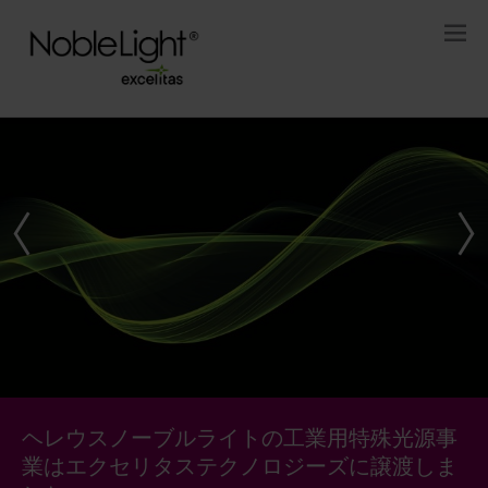
エクセリタスノーブルライトがサステナブ
ヘレウスノーブルライトの工業用特殊光源事
乾燥に時間がかかっていますか。炉長が長す
高照度UV硬化プロセスで付加価値を創る
新しい紫外線（UV）殺菌システムを提案して
エクセリタスノーブルライトがサステナブ
ヘレウスノーブルライトの工業用特殊光源事
ル、エネルギー効率、グリーンである理由
業はエクセリタステクノロジーズに譲渡しま
ぎますか。赤外線ブースターが役立つかもし
います
ル、エネルギー効率、グリーンである理由
業はエクセリタステクノロジーズに譲渡しま
エクセリタスノーブルライトはUV硬化装置とそのプロセ