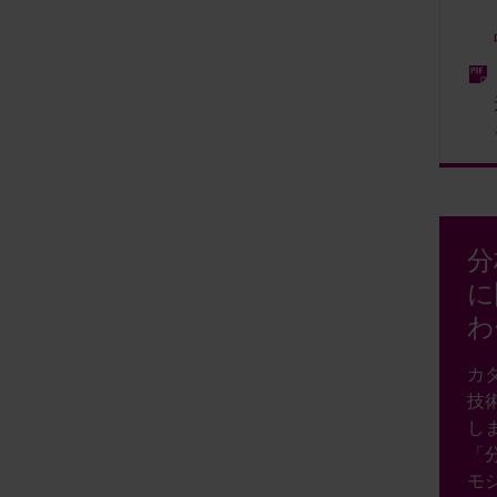
分
に
わ
カ
技
し
「
モ