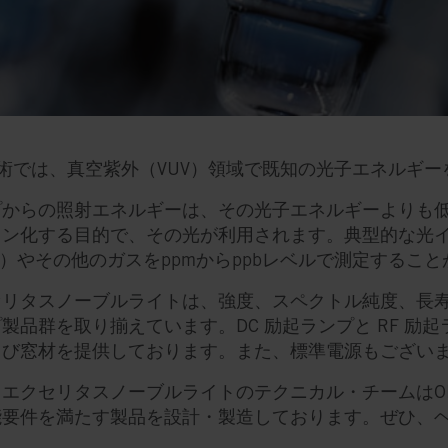
技術では、真空紫外（VUV）領域で既知の光子エネルギ
プからの照射エネルギーは、その光子エネルギーよりも
オン化する目的で、その光が利用されます。典型的な光
C）やその他のガスをppmからppbレベルで測定するこ
セリタスノーブルライトは、強度、スペクトル純度、長寿
製品群を取り揃えています。DC 励起ランプと RF 
よび窓材を提供しております。また、標準電源もござい
、エクセリタスノーブルライトのテクニカル・チームはO
能要件を満たす製品を設計・製造しております。ぜひ、