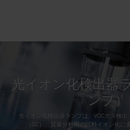
光イオン化検出器ラ
ンプ）
光イオン化検出器ランプは、VOCガス検
（GC）、質量分析用の試料イオン化に