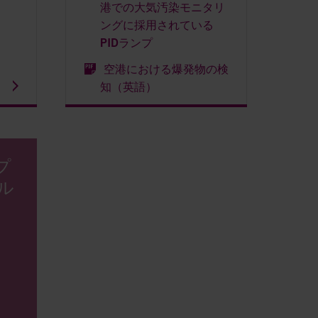
港での大気汚染モニタリ
ングに採用されている
PIDランプ
空港における爆発物の検
知（英語）
プ
ル