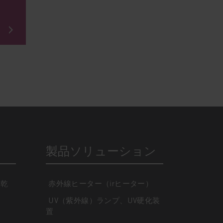
製品ソリューション
・乾
赤外線ヒーター（irヒーター）
UV（紫外線）ランプ、UV硬化装
置