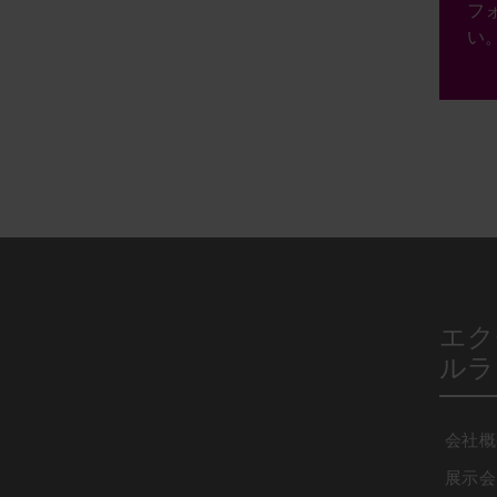
フ
い
エク
ルラ
会社概
展示会