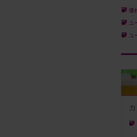
優
ユ
ユ
カ