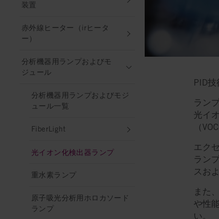
装置
赤外線ヒーター（irヒータ
ー）
分析機器用ランプおよびモ
ジュール
PID
分析機器用ランプおよびモジ
ラン
ュール一覧
光イ
（VO
FiberLight
エク
光イオン化検出器ランプ
ランプ
スお
重水素ランプ
また
原子吸光分析用ホロカソード
や性
ランプ
い。