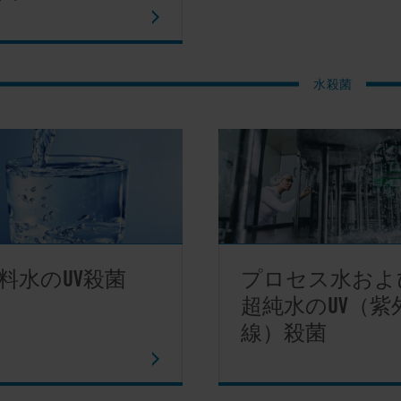
水殺菌
料水のUV殺菌
プロセス水およ
超純水のUV（紫
線）殺菌