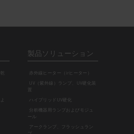
製品ソリューション
・乾
赤外線ヒーター（irヒーター）
UV（紫外線）ランプ、UV硬化装
置
によ
ハイブリッドUV硬化
分析機器用ランプおよびモジュ
ール
アークランプ、フラッシュラン
プ