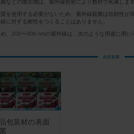
真菌などの微生物は、紫外線照射により数秒で死滅しま
物質を使用する必要がないため、紫外線殺菌は信頼性が
外線に対する耐性をつくることはありません。
め、200〜300 nmの紫外線は、次のような用途に用
表面殺菌
品包装材の表面
菌