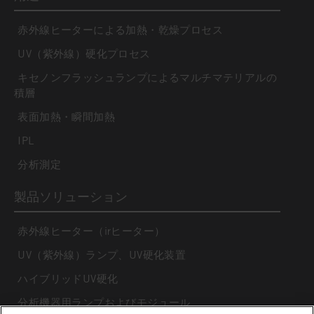
赤外線ヒーターによる加熱・乾燥プロセス
UV（紫外線）硬化プロセス
キセノンフラッシュランプによるマルチマテリアルの
積層
表面加熱・瞬間加熱
IPL
分析測定
製品ソリューション
赤外線ヒーター（irヒーター）
UV（紫外線）ランプ、UV硬化装置
ハイブリッドUV硬化
分析機器用ランプおよびモジュール