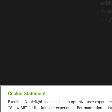
会社概
展示会
ウェビ
Cookie Statement
Excelitas Noblelight uses cookies to optimize user experien
“Allow All” for the full user experience. For more informati
取引条