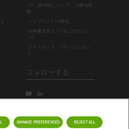
UV（紫外線）ランプ、UV硬化装
置
によ
ハイブリッドUV硬化
分析機器用ランプおよびモジュ
ール
アークランプ、フラッシュラン
プ
フォローする
L
MANAGE PREFERENCES
REJECT ALL