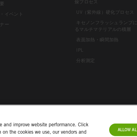
燥プロセス
要
UV（紫外線）硬化プロセス
・イベント
キセノンフラッシュランプ
ナー
るマルチマテリアルの積層
表面加熱・瞬間加熱
IPL
分析測定
ce and improve website performance. Click
ALLOW AL
on on the cookies we use, our vendors and
件
インプリント
個人情報保護方針
免責事項
お問い合わせ