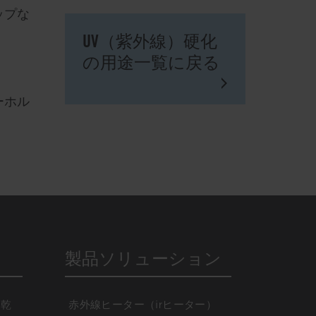
ップな
UV（紫外線）硬化
の用途一覧に戻る
ーホル
製品ソリューション
・乾
赤外線ヒーター（irヒーター）