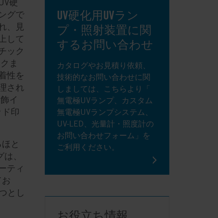
UV硬
UV硬化用UVラン
ングで
れ、見
プ・照射装置に関
上して
するお問い合わせ
チック
ンクま
カタログやお見積り依頼、
着性を
技術的なお問い合わせに関
理され
しましては、こちらより「
加飾イ
無電極UVランプ、カスタム
ッド印
無電極UVランプシステム、
UV-LED、光量計・照度計の
お問い合わせフォーム」を
るほと
ご利用ください。
グは、
ーティ
てお
つとし
お役立ち情報