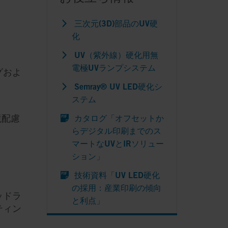
三次元(3D)部品のUV硬
化
UV（紫外線）硬化用無
電極UVランプシステム
グおよ
Semray® UV LED硬化シ
ステム
境配慮
カタログ「オフセットか
らデジタル印刷までのス
マートなUVとIRソリュー
ション」
技術資料「UV LED硬化
の採用：産業印刷の傾向
ッドラ
と利点」
ティン