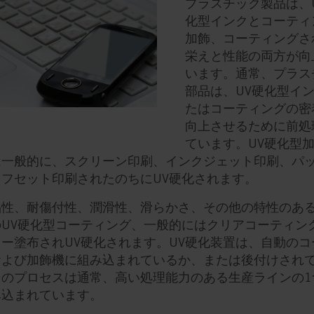
プラスチック製品は、
化型インクとコーティ
加飾、コーティングさ
栄えと性能の両方が向
います。通常、プラス
部品は、UV硬化型イ
たはコーティングの密
向上させるために前処
ています。UV硬化型
は一般的に、スクリーン印刷、インクジェット印刷、パ
オフセット印刷されたのちにUV硬化されます。
品性、耐傷付性、潤滑性、滑らかさ、その他の特性のあ
のUV硬化型コーティング、一般的にはクリアコーティン
ー塗布されUV硬化されます。UV硬化装置は、自動のコ
および加飾機に組み込まれているか、または後付けされ
そのプロセスは通常、高い処理能力のある生産ラインの1
み込まれています。