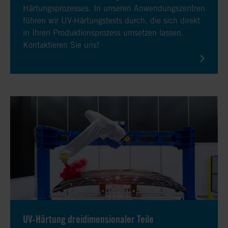
Härtungsprozesses. In unseren Anwendungszentren
führen wir UV-Härtungstests durch, die sich direkt
in Ihren Produktionsprozess umsetzen lassen.
Kontaktieren Sie uns!
UV-Härtung dreidimensionaler Teile