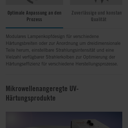
Optimale Anpassung an den
Zuverlässige und konstante
Prozess
Qualität
Modulares Lampenkopfdesign für verschiedene
Unser Produktionswerk in den USA ist ISO 9001-
Im Vergleich zu Bogenlampensystem verringern unsere
Mit hohen Intensitäten auf dem Substrat und
Härtungsbreiten oder zur Anordnung um dreidimensionale
zertifiziert, und alle Systeme sind CE-, UL- und TÜV-
mikrowellenangeregten UV-Härtungssysteme den
gleichmäßiger Leistungsabgabe sowie mit längeren
Teile herum, einstellbare Strahlungsintensität und eine
konform. Häufige Ein-/Aus-Zyklen oder häufiges Schalten
Ausschuss und benötigen weniger Wartung.
Lebensdauern als Bogenlampensysteme verringern unsere
Vielzahl verfügbarer Strahlerkolben zur Optimierung der
verkürzen die Betriebslebensdauer nicht: Sie erhalten ein
mikrowellenangeregten UV-Härtungssysteme Ausschuss
Härtungseffizienz für verschiedene Herstellungsprozesse.
langlebiges System, das weniger Wartung erfordert.
und Stillstandszeiten, was zu höheren
Produktionsgeschindigkeiten führt.
Mikrowellenangeregte UV-
Härtungsprodukte