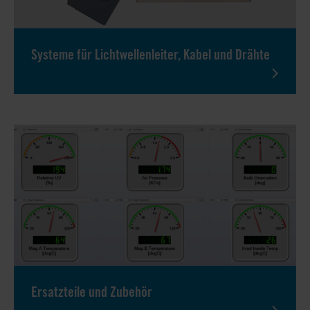
Systeme für Lichtwellenleiter, Kabel und Drähte
Ersatzteile und Zubehör