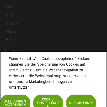
Luft
Glas
Plastik
Wasser
Holz
Follow us
Wenn Sie auf „Alle Cookies akzeptieren“ klicken,
stimmen Sie der Speicherung von Cookies auf
Ihrem Gerät zu, um die Websitenavigation zu
verbessern, die Websitenutzung zu analysieren
und unsere Marketingbemühungen zu
Allgemeine Geschäftsbedingungen
Impressum
unterstützen.
Datenschutzerklärung
Cookie Information
Disclaimer
COOKIE-
Kontakt
ALLE COOKIES
EINSTELLUNGE
ALLE ABLEHNEN
AKZEPTIEREN
N