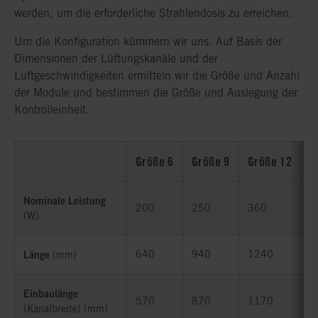
werden, um die erforderliche Strahlendosis zu erreichen.
Um die Konfiguration kümmern wir uns. Auf Basis der
Dimensionen der Lüftungskanäle und der
Luftgeschwindigkeiten ermitteln wir die Größe und Anzahl
der Module und bestimmen die Größe und Auslegung der
Kontrolleinheit.
Größe 6
Größe 6
Größe 9
Größe 9
Größe 12
Größe 12
G
G
Nominale Leistung
Nominale Leistung
200
200
250
250
360
360
6
6
(W)
(W)
Länge
Länge
640
640
940
940
1240
1240
1
1
(mm)
(mm)
Einbaulänge
Einbaulänge
570
570
870
870
1170
1170
1
1
(Kanalbreite) (mm)
(Kanalbreite) (mm)