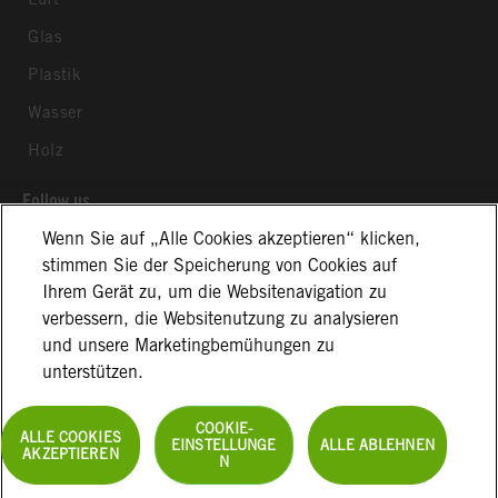
Glas
Plastik
Wasser
Holz
Follow us
Wenn Sie auf „Alle Cookies akzeptieren“ klicken,
stimmen Sie der Speicherung von Cookies auf
Ihrem Gerät zu, um die Websitenavigation zu
verbessern, die Websitenutzung zu analysieren
und unsere Marketingbemühungen zu
Allgemeine Geschäftsbedingungen
Impressum
unterstützen.
Datenschutzerklärung
Cookie Information
Disclaimer
Kontakt
COOKIE-
ALLE COOKIES
EINSTELLUNGE
ALLE ABLEHNEN
AKZEPTIEREN
N
© 2024 Excelitas Noblelight