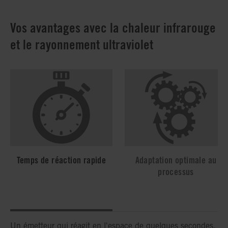
Vos avantages avec la chaleur infrarouge
et le rayonnement ultraviolet
Temps de réaction rapide
Adaptation optimale au
processus
Un émetteur qui réagit en l'espace de quelques secondes,
Les émetteurs qui, en termes de tension, de puissance, de
Quand le rayonnement ultraviolet et infrarouge est adapté
Nos spécialistes des applications vous conseilleront pour
Des systèmes infrarouges et UV puissants et adaptés avec