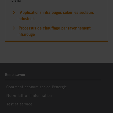
Liens
Applications infrarouges selon les secteurs
industriels
Processus de chauffage par rayonnement
infrarouge
Bon à savoir
Comment économiser de l'énergie
Notre lettre d’information
Test et service