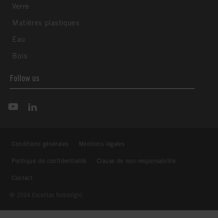
Verre
Matières plastiques
Eau
Bois
Follow us
Conditions générales
Mentions légales
Politique de confidentialité
Clause de non-responsabilité
Contact
© 2024 Excelitas Noblelight