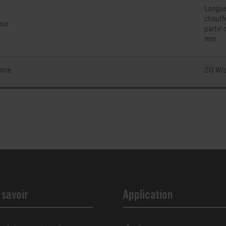
Longu
chauff
eur
partir
mm
ance
20 W/
 savoir
Application