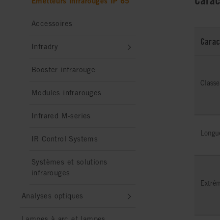
Carac
Émetteurs infrarouges IP 65
Accessoires
Carac
Infradry
Booster infrarouge
Classe
Modules infrarouges
Infrared M-series
Longu
IR Control Systems
Systèmes et solutions
infrarouges
Extrém
Analyses optiques
Lampes à arc et lampes