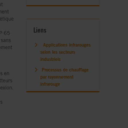
nt
ment
étique
Liens
IP 65
 sans
Applications infrarouges
tement
selon les secteurs
industriels
Processus de chauffage
és en
par rayonnement
tteurs
infrarouge
exion.
ns