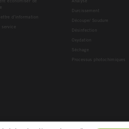
t économiser de
Analyse
ie
Durcissement
ettre d’information
Découpe/ Soudure
 service
Désinfection
Oxydation
Séchage
Processus photochimiques