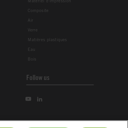
Matériel d'impression
Composite
Air
Verre
Matières plastiques
Eau
Bois
Follow us