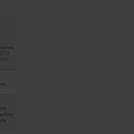
rmément
 0710
050
nes
ités
auffées
gées