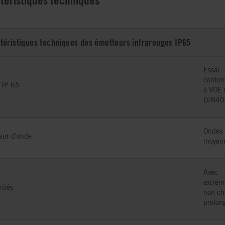
téristiques techniques
téristiques techniques des émetteurs infrarouges IP65
Essai
confo
 IP 65
à VDE
DIN40
Ondes
eur d'onde
moyen
Avec
extrém
ités
non ch
prolon