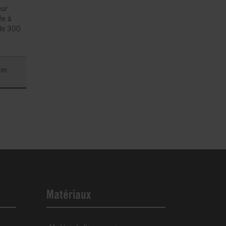
eur
ée à
 de 300
cm
Matériaux