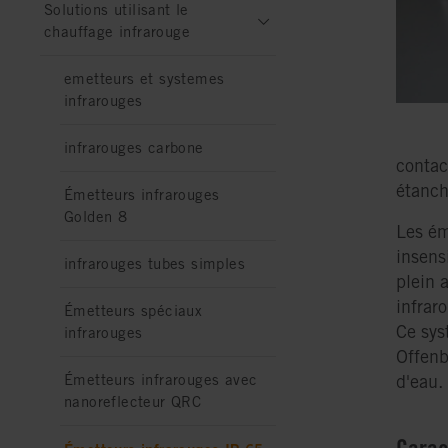
Solutions utilisant le
chauffage infrarouge
emetteurs et systemes
infrarouges
infrarouges carbone
contac
étanch
Émetteurs infrarouges
Golden 8
Les ém
insens
infrarouges tubes simples
plein 
infrar
Émetteurs spéciaux
Ce sys
infrarouges
Offenb
Émetteurs infrarouges avec
d'eau.
nanoreflecteur QRC