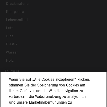
Druckmaterial
Komposite
Lebensmittel
Luft
Glas
Plastik
Wasser
Holz
Follow us
Wenn Sie auf „Alle Cookies akzeptieren“ klicken,
stimmen Sie der Speicherung von Cookies auf
Ihrem Gerät zu, um die Websitenavigation zu
verbessern, die Websitenutzung zu analysieren
und unsere Marketingbemühungen zu
Allgemeine Geschäftsbedingungen
Impressum