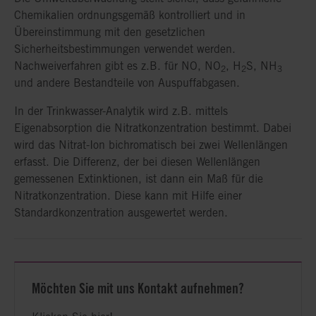
Chemikalien ordnungsgemäß kontrolliert und in
erstellt – ohne invasive Intervention.
Nachweisverfahren für z.B. NO, NO
, H
S, NH
und
2
2
3
Übereinstimmung mit den gesetzlichen
anderen Bestandteile von Auspuffabgasen, dienen der
Sicherheitsbestimmungen verwendet werden.
Prozessüberwachung in der Industrie.
Nachweiverfahren gibt es z.B. für NO, NO
, H
S, NH
2
2
3
und andere Bestandteile von Auspuffabgasen.
In der Trinkwasser-Analytik wird z.B. mittels
Eigenabsorption die Nitratkonzentration bestimmt. Dabei
wird das Nitrat-Ion bichromatisch bei zwei Wellenlängen
erfasst. Die Differenz, der bei diesen Wellenlängen
gemessenen Extinktionen, ist dann ein Maß für die
Nitratkonzentration. Diese kann mit Hilfe einer
Standardkonzentration ausgewertet werden.
Möchten Sie mit uns Kontakt aufnehmen?