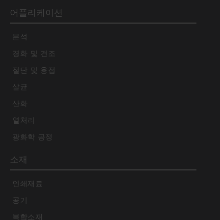
어플리케이션
분석
경화 및 건조
절단 및 용접
살균
산화
열처리
광화학 공정
소재
인쇄재료
공기
복합소재