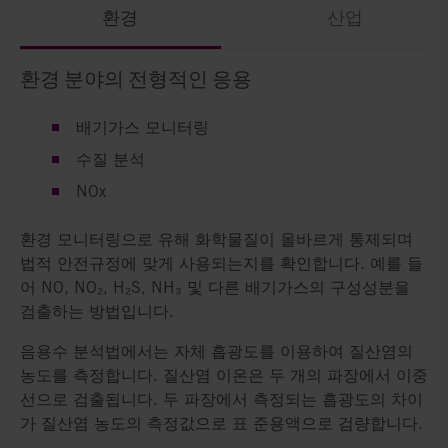
환경
산업
환경 분야의 전형적인 응용
산업 분야의 전형적인 응용
의학 분야의 전형적인 응용
배기가스 모니터링
유황 모니터링
피부과 검사
수질 분석
배기가스 모니터링
혈액 분석 / 소변 분석
NOx
자동차에 사용되는 석유화학 제품이 포함한 황성분은 배
최신기술 덕분에, 빠르고 편안한 피부검사를 환자에게 실
기관의 촉매를 열화시키고, 이로 인해 대기오염을 가속화
행할 수 있습니다. 분광광도계는 절개를 하지 않고도 피부
환경 모니터링으로 유해 화학물질이 올바르게 통제되며
하며 유독성 증기 및 산성비를 초래합니다.
사진이 제공되도록 진피층을 신뢰성 있게 측정합니다.
법적 안전규정에 맞게 사용되는지를 확인합니다. 예를 들
어 NO, NO₂, H₂S, NH₃ 및 다른 배기가스의 구성성분을
NO, NO₂, H₂S, NH₃ 및 다른 배출가스에 대한 검출방법이
검출하는 방법입니다.
공정 모니터링에 사용됩니다.
음용수 분석법에서는 자체 흡광도를 이용하여 질산염의
농도를 측정합니다. 질산염 이온은 두 개의 파장에서 이중
선으로 검출됩니다. 두 파장에서 측정되는 흡광도의 차이
가 질산염 농도의 측정값으로 표 준용액으로 검량합니다.