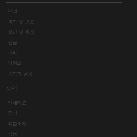
분석
경화 및 건조
절단 및 용접
살균
산화
열처리
광화학 공정
소재
인쇄재료
공기
복합소재
식품