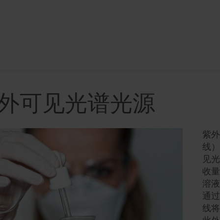
外可见光谱光源
紫外
线）
见光 
收量
溶液
通过
线将