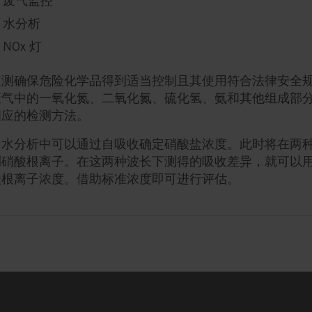
废气监控
硫监控
皮肤病研究
水分析
废气监控
验血/尿检
NOx 灯
汽车行业的石油产品中的硫会侵蚀排气管中的催化器，从
化的技术使得在医疗过程中可以快速、无痛苦地进行皮肤
污染加重、有毒气体增加和酸雨的形成。
光谱法能够可靠地测量皮肤层并生成皮肤图像，且不需要
监测确保危险化学品得到适当控制且其使用符合法律安全
。
废气中的一氧化氮、二氧化氮、硫化氢、氨和其他组成部
如 NO、NO2、H2S、NH3 和废气的其他组成部分，用
相应的检测方法。
流程监控。
用水分析中可以通过自吸收确定硝酸盐浓度。此时将在两
测硝酸根离子。在这两种波长下测得的吸收差异，就可以
酸根离子浓度。借助标准浓度即可进行评估。