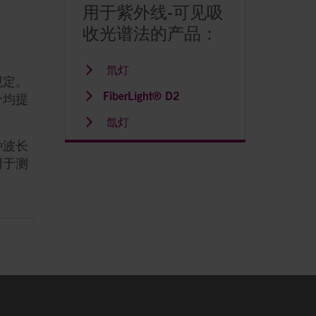
用于紫外线-可见吸
收光谱法的产品：
而导致
试验。
氘灯
侵入性
规定。
FiberLight® D2
分均提
于工业
氙灯
种波长
用于测