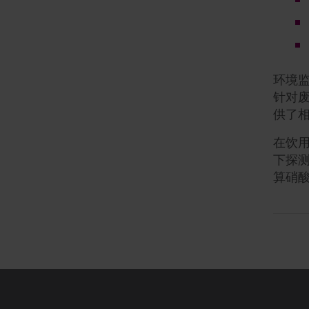
用于
现代
空气
通过
环境
干预
针对
检测例
供了
中的
在饮
下探
算硝