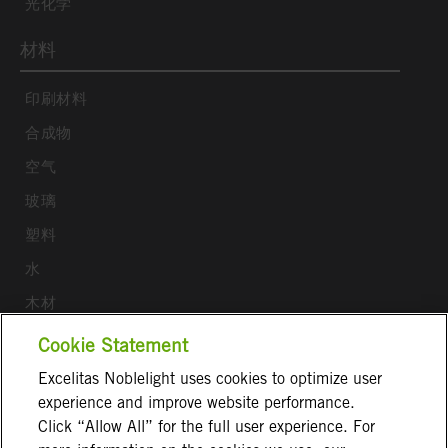
光化学
材料
印刷材料
合成物
空气
玻璃
塑料
水
木材
Cookie Statement
关注我们
Excelitas Noblelight uses cookies to optimize user
ExcelitasOfficial
experience and improve website performance.
Click “Allow All” for the full user experience. For