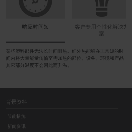
响应时间短
客户专用个性化解决方
案
某些塑料部件无法长时间耐热。红外热能够在非常短的时
我们的应用专家可为您提供各类咨询，以寻求适合您流程
红外线系统非常节能。与传统加热源不同，红外线系统可
高强度紫外灯的波长根据涂料系统光敏引发剂进行优化，
通过紫外线活化并使用红外热去除毛刺，使表面为涂层做
间内将大量能量传输至需加热的部位。设备、环境和产品
的解决方案。我们的应用中心不仅能为全球客户调整工业
在需要热量时开启。
确保高效结网。如此即可提高生产速度并改善流程安全。
好准备，确保涂层的光洁品质。
其它部分温度不会因此而升温。
流程，还可以使用红外热或紫外线技术测试各类材料。
通过之后的硬化流程使表面耐刮擦且具有更高的稳定性。
背景资料
节能措施
新闻资讯