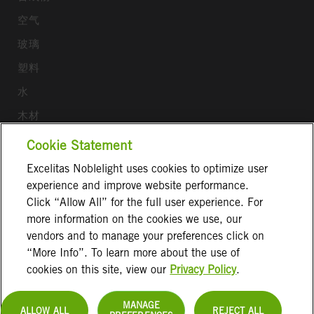
空气
玻璃
塑料
水
木材
Cookie Statement
关注我们
Excelitas Noblelight uses cookies to optimize user
ExcelitasOfficial
experience and improve website performance.
Click “Allow All” for the full user experience. For
more information on the cookies we use, our
vendors and to manage your preferences click on
“More Info”. To learn more about the use of
沪ICP备19018715号
通用条款
版本说明
隐私政策
cookies on this site, view our
Privacy Policy
.
免责声明
联系方式
MANAGE
ALLOW ALL
REJECT ALL