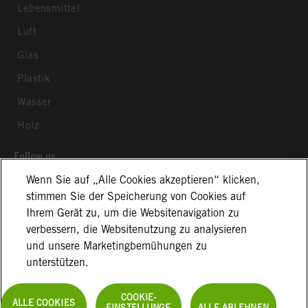
Lebensmittel
Luft
Glas
Plastik
Wasser
Holz
Follow us
Wenn Sie auf „Alle Cookies akzeptieren“ klicken,
stimmen Sie der Speicherung von Cookies auf
Ihrem Gerät zu, um die Websitenavigation zu
verbessern, die Websitenutzung zu analysieren
und unsere Marketingbemühungen zu
Allgemeine Geschäftsbedingungen
Impressum
unterstützen.
Datenschutzerklärung
Cookie Information
Disclaimer
COOKIE-
Kontakt
ALLE COOKIES
EINSTELLUNGE
ALLE ABLEHNEN