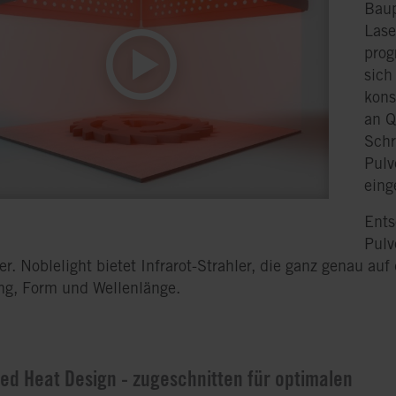
Baup
Lase
prog
sich
kons
an Q
Schr
Pulv
eing
Ents
Pulv
. Noblelight bietet Infrarot-Strahler, die ganz genau auf
ng, Form und Wellenlänge.
red Heat Design - zugeschnitten für optimalen