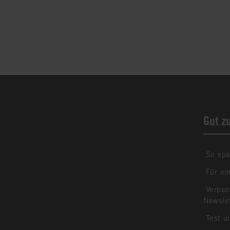
Gut z
So spa
Für ei
Verpas
Newsle
Test u