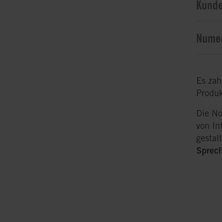
Kund
Numer
Es zah
Produk
Die No
von In
gestal
Sprech