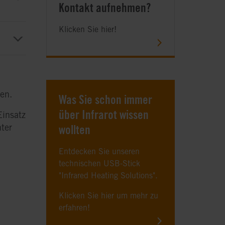
Kontakt aufnehmen?
Klicken Sie hier!
en.
Was Sie schon immer
über Infrarot wissen
Einsatz
nter
wollten
Entdecken Sie unseren
technischen USB-Stick
"Infrared Heating Solutions".
Klicken Sie hier um mehr zu
erfahren!