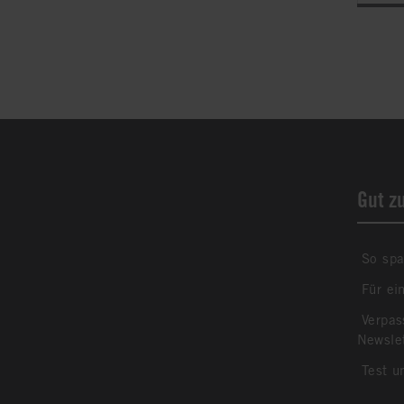
Gut z
So spa
Für ei
Verpas
Newsle
Test u