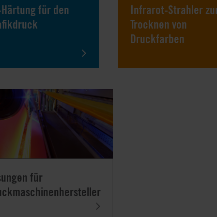
-Härtung für den
Infrarot-Strahler z
afikdruck
Trocknen von
Druckfarben
sungen für
uckmaschinenhersteller