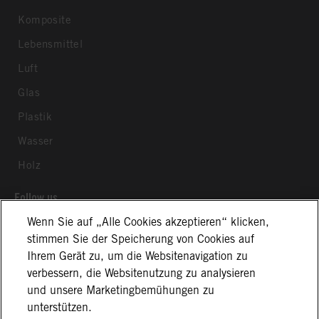
Komposite
Lebensmittel
Luft
Glas
Plastik
Wasser
Holz
Follow us
Wenn Sie auf „Alle Cookies akzeptieren“ klicken,
stimmen Sie der Speicherung von Cookies auf
Ihrem Gerät zu, um die Websitenavigation zu
verbessern, die Websitenutzung zu analysieren
und unsere Marketingbemühungen zu
Allgemeine Geschäftsbedingungen
Impressum
unterstützen.
Datenschutzerklärung
Cookie Information
Disclaimer