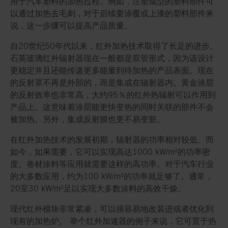
用于汽车塑料的加热过程。例如，注塑成型的塑料部件可
以通过加热去毛刺，对于后续要涂覆或上漆的塑料部件来
说，这一步骤可以提高产品质量。
自20世纪50年代以来，红外加热技术取得了长足的进步。
石英玻璃红外辐射器现在一般都是双管形式，因为该设计
更稳定并且还能传递更多能量到待加热的产品表面。现在
的反射罩不再是外部的，而是集成在辐射器内。黄金涂层
的反射效率也非常高，大约95％的红外热辐射可以作用到
产品上。这意味着涂层能更快变热的同时关联的部件不会
被加热。另外，集成反射膜也更不易变脏。
在红外加热技术的发展初期，辐射器的功率相对较低。而
如今，如果需要，它可以实现高达1000 kW/m²的功率密
度。卷材涂料等应用就需要这样的高功率。对于汽车行业
的大多数应用，约为100 kW/m²的功率就足够了。通常，
20至30 kW/m²足以实现大多数涂料的高效干燥。
现代红外模块非常紧凑，可以很容易地改装进或者优化到
现有的加热炉。 举个红外加速器的例子来说，它可置于热