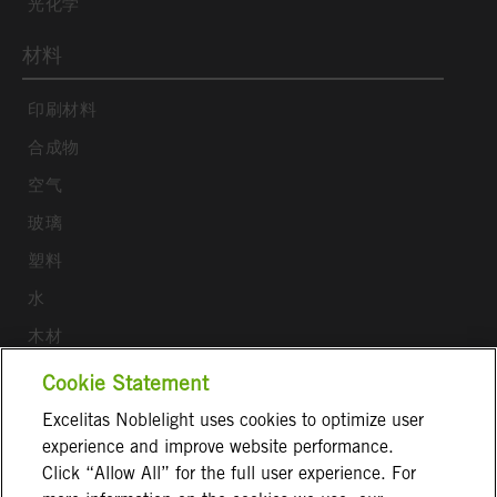
光化学
材料
印刷材料
合成物
空气
玻璃
塑料
水
木材
Cookie Statement
关注我们
Excelitas Noblelight uses cookies to optimize user
ExcelitasOfficial
experience and improve website performance.
Click “Allow All” for the full user experience. For