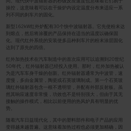
间。现代快中波辐射器的秒级反应速度也意味着它们易于
操控，这意味着可以在干燥炉内设定温度分布来适应一系
列不同的刹车片的固化。
新型162kW红外炉配有30个快中波辐射器。它先使粉末达
到熔点，然后将涂覆的产品保持在适当的温度以确保固
化。现代红外系统的安装使多品种刹车片的粉末涂层固化
达到了原先的四倍。
红外加热技术在汽车制造中的首次应用可以追溯到20世纪
50年代，红外辐射器已经投入使用。那时，红外加热被认
为是汽车车身干燥的创新。红外辐射器通常为中波管，速
度慢，多由金属管，陶瓷或石英玻璃制成。第一个石英玻
璃红外辐射器包含一根不透明管，并配有外部反射板。虽
然其响应速度非常慢，功效也不是特别强大，但由于其无
接触的操作模式，相比以前使用的热风炉具有明显的优
势。
随着汽车日益现代化，其中的塑料部件和电子产品的应用
变得越来越普遍。这意味着加热过程也必须更加精确，因