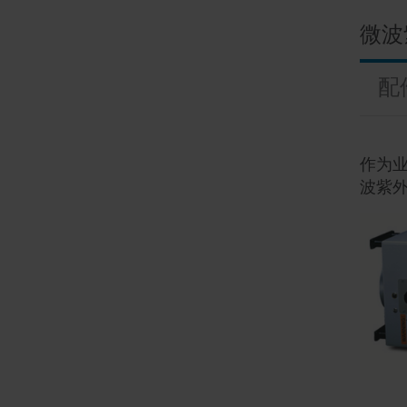
微波
配
作为
波紫