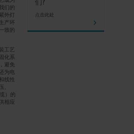
们?
我们的
紫外灯
点击此处
生产环
一致的
装工艺
固化系
，避免
还为电
和线性
压、
电缆）的
供相应