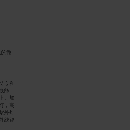
线的微
特专利
线能
上。加
灯，高
紫外灯
外线辐