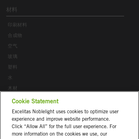
材料
印刷材料
合成物
空气
玻璃
塑料
水
木材
Cookie Statement
关注我们
Excelitas Noblelight uses cookies to optimize user
ExcelitasOfficial
experience and improve website performance.
Click “Allow All” for the full user experience. For
more information on the cookies we use, our