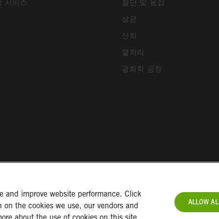
및 서비스
절단 및 용접
살균
산화
열처리
광화학 공정
ce and improve website performance. Click
ALLOW AL
on on the cookies we use, our vendors and
트 이용약관
회사정보
개인정보 정책
쿠키정보
법적고지
ore about the use of cookies on this site,