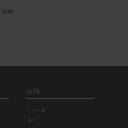
내 화학
소재
인쇄재료
공기