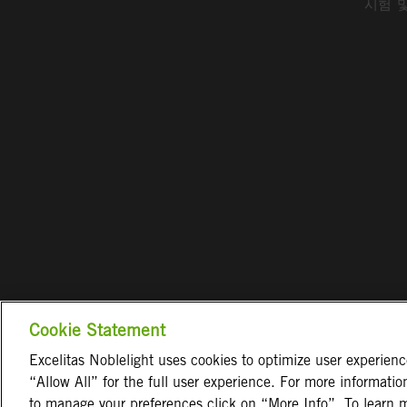
시험 
Cookie Statement
Excelitas Noblelight uses cookies to optimize user experien
“Allow All” for the full user experience. For more informati
웹사이
to manage your preferences click on “More Info”. To learn m